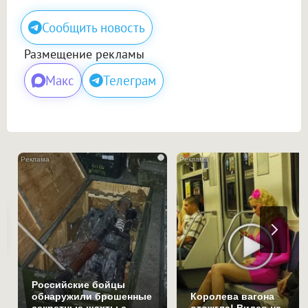
Сообщить новость
Размещение рекламы
Макс
Телеграм
i
Российские бойцы
обнаружили брошенные
Королева вагона
секретные шахты с
отожгла! Видео не